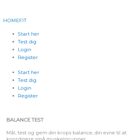
Skip
to
content
HOMEFIT
Start her
Test dig
Login
Register
Start her
Test dig
Login
Register
BALANCE TEST
Mål, test og gem din krops balance, din evne til at
koordinere små muskelgrupper