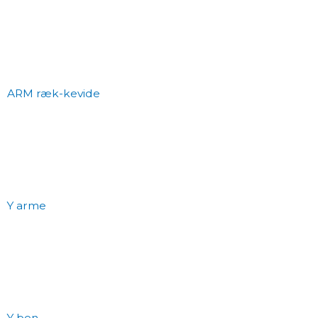
ARM ræk-kevide
Y arme
Y ben