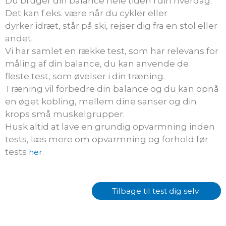
Du bruger din balance hele tiden i din hverdag.
Det kan f.eks. være når du cykler eller
dyrker
idræt, står på ski, rejser dig fra en stol eller
andet.
Vi har samlet en række test, som har relevans for
måling af din balance, du kan anvende de
fleste
test, som øvelser i din træning.
Træning vil forbedre din balance og du kan opnå
en øget kobling, mellem dine sanser og din
krops
små muskelgrupper.
Husk altid at lave en grundig opvarmning inden
tests, læs mere om opvarmning og forhold før
tests
.
her
Tilbage til test dig selv