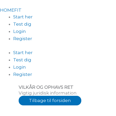
Skip
HOMEFIT
to
Start her
content
Test dig
Login
Register
Start her
Test dig
Login
Register
VILKÅR OG OPHAVS RET
Vigtig juridisk information
Tilbage til
forsiden