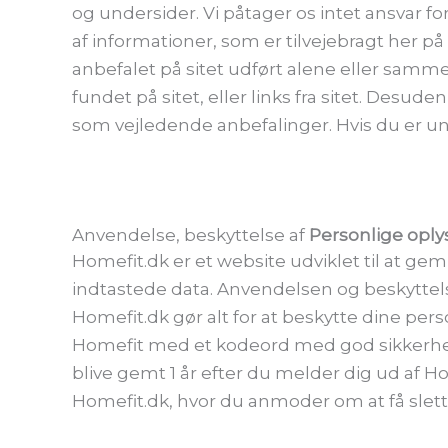
og undersider. Vi påtager os intet ansvar 
af informationer, som er tilvejebragt her på 
anbefalet på sitet udført alene eller samm
fundet på sitet, eller links fra sitet. Desud
som vejledende anbefalinger. Hvis du er un
Anvendelse, beskyttelse af
Personlige oply
Homefit.dk er et website udviklet til at ge
indtastede data. Anvendelsen og beskyttels
Homefit.dk gør alt for at beskytte dine pers
Homefit med et kodeord med god sikkerhed,
blive gemt 1 år efter du melder dig ud af 
Homefit.dk, hvor du anmoder om at få slet