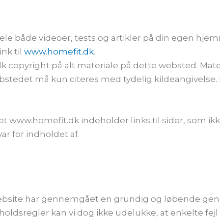
le både videoer, tests og artikler på din egen hjem
ink til
www.homefit.dk
.
copyright på alt materiale på dette websted. Materi
ebstedet må kun citeres med tydelig kildeangivelse
t www.homefit.dk indeholder links til sider, som ik
r for indholdet af.
 website har gennemgået en grundig og løbende gen
forholdsregler kan vi dog ikke udelukke, at enkelte fe