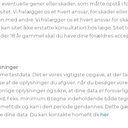
for eventuelle gener eller skader, som måtte opstå 
sitet. Vi fralægger os et hvert ansvar, for skader ell
en med andre. Vi fralægger os et hvert ansvar for s
en kan sitet ikke erstatte konsultation hos læge. Site
der 18 år gammel skal du have dine forældres accep
sninger
mme testdata. Det er vores vigtigste opgave, at der
e af de oplysninger du afgiver, når du besøger vore
onlige oplysninger og sikre, at dine data er forsvarli
 f.eks. minimum 8 tegne indeholdende både tegn, t
Homefit.dk og kan i den periode gendannes. Dette gæ
te dine data. Du kan kontakte homefit.dk
her
.