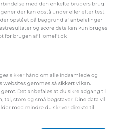
i forbindelse med den enkelte brugers brug
er gener der kan opstå under eller efter test
kader opstået på baggrund af anbefalinger
t testresultater og score data kan kun bruges
t før brugen af Homefit.dk
 tages sikker hånd om alle indsamlede og
s websites gemmes så sikkert vi kan.
g gemt. Det anbefales at du sikre adgang til
al, store og små bogstaver. Dine data vil
lder med mindre du skriver direkte til