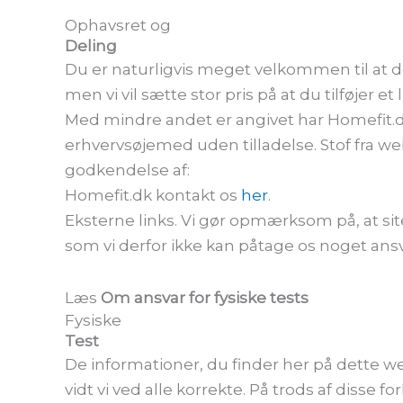
Ophavsret og
Deling
Du er naturligvis meget velkommen til at de
men vi vil sætte stor pris på at du tilføjer et l
Med mindre andet er angivet har Homefit.dk 
erhvervsøjemed uden tilladelse. Stof fra w
godkendelse af:
Homefit.dk kontakt os
her
.
Eksterne links.
Vi gør opmærksom på, at site
som vi derfor ikke kan påtage os noget ansva
Læs
Om ansvar for fysiske tests
Fysiske
Test
De informationer, du finder her på dette
vidt vi ved alle korrekte. På trods af disse 