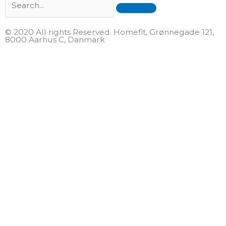
© 2020 All rights Reserved. Homefit, Grønnegade 121,
8000 Aarhus C, Danmark
F
T
a
w
c
i
e
t
b
t
o
e
o
r