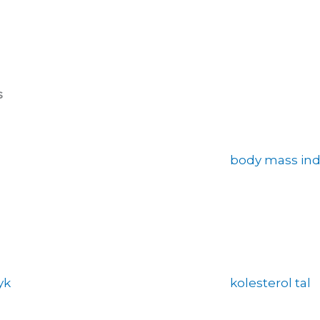
s
body mass ind
yk
kolesterol tal