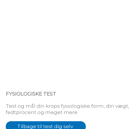
Skip
to
content
FYSIOLOGISKE TEST
Test og mål din krops fysiologiske form, din vægt
fedtprocent og meget mere
Tilbage til test dig selv