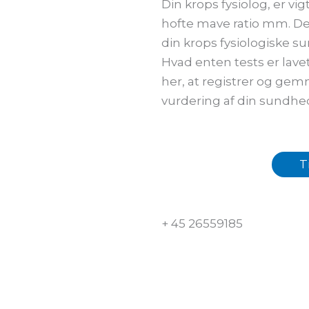
Din krops fysiolog, er vi
hofte mave ratio mm. De t
din krops fysiologiske s
Hvad enten tests er lavet
her, at registrer og ge
vurdering af din sundhe
T
+ 45 26559185