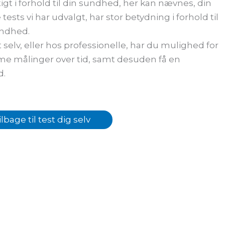
gtigt i forhold til din sundhed, her kan nævnes, din
ests vi har udvalgt, har stor betydning i forhold til
undhed.
 selv, eller hos professionelle, har du mulighed for
mme målinger over tid, samt desuden få en
d.
ilbage til test dig selv