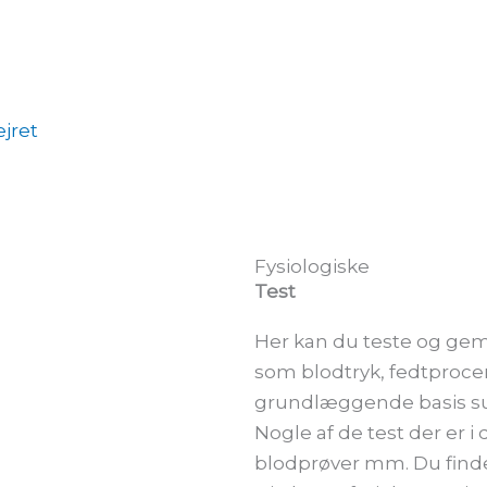
ejret
Fysiologiske
Test
Her kan du teste og gem
som blodtryk, fedtproce
grundlæggende basis s
Nogle af de test der er 
blodprøver mm. Du finde