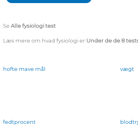
Se
Alle fysiologi test
Læs mere om hvad fysiologi er
Under de de 8 test
hofte mave mål
vægt
fedtprocent
blodtr