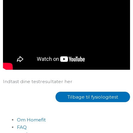
Indtast dine testresultater her
Tilbage til fysiologitest
Om Homefit
FAQ