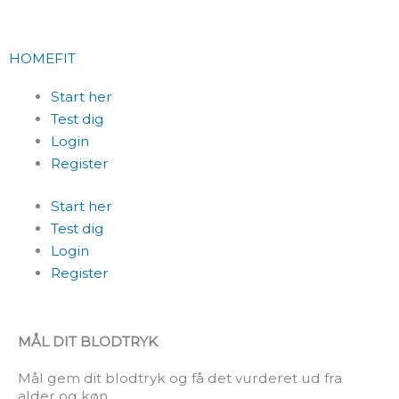
Skip
to
content
HOMEFIT
Start her
Test dig
Login
Register
Start her
Test dig
Login
Register
MÅL DIT BLODTRYK
Mål gem dit blodtryk og få det vurderet ud fra
alder og køn