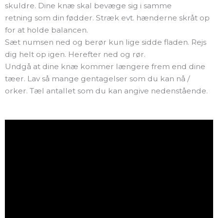
skuldre. Dine knæ skal bevæge sig i samme
retning som din fødder. Stræk evt. hænderne skråt op
for at holde balancen.
Sæt numsen ned og berør kun lige sidde fladen. Rejs
dig helt op igen. Herefter ned og rør.
Undgå at dine knæ kommer længere frem end dine
tæer. Lav så mange gentagelser som du kan nå /
orker. Tæl antallet som du kan angive nedenstående.