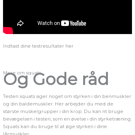
Indtast dine testresultater her
Og Gode råd
Mere om squats
Testen squats siger noget om styrken i din benmuskler
og din baldemuskler. Her arbejder du med de
største muskelgrupper i din krop. Du kan nt bruge
bevægelsen i testen, som en øvelse i din styrketræning.
Squats kan du bruge til at øge styrken i dine
lårmuskler.