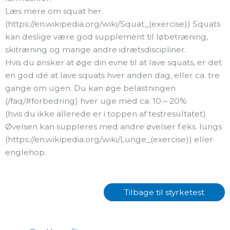
Læs mere om squat her.
(https://en.wikipedia.org/wiki/Squat_(exercise)) Squats
kan deslige være god supplement til løbetræning,
skitræning og mange andre idrætsdiscipliner.
Hvis du ønsker at øge din evne til at lave squats, er det
en god idé at lave squats hver anden dag, eller ca. tre
gange om ugen. Du kan øge belastningen
(/faq/#forbedring) hver uge med ca. 10 – 20%
(hvis du ikke allerede er i toppen af testresultatet).
Øvelsen kan suppleres med andre øvelser f.eks. lungs
(https://en.wikipedia.org/wiki/Lunge_(exercise)) eller
englehop.
Tilbage til
styrketest