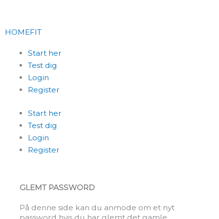
Skip
to
content
HOMEFIT
Start her
Test dig
Login
Register
Start her
Test dig
Login
Register
GLEMT PASSWORD
På denne side kan du anmode om et nyt
password hvis du har glemt det gamle