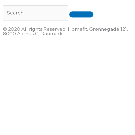
Search
© 2020 All rights Reserved. Homefit, Grønnegade 121,
8000 Aarhus C, Danmark
F
T
a
w
c
i
e
t
b
t
o
e