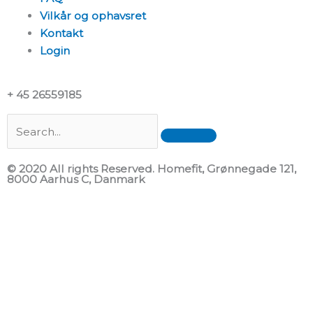
Vilkår og ophavsret
Kontakt
Login
+ 45 26559185
Search
© 2020 All rights Reserved. Homefit, Grønnegade 121,
8000 Aarhus C, Danmark
F
T
a
w
c
i